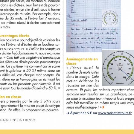
ésentation du tableur
 de l’analyse de cette évaluation sont à retrouv
, G. Pouget et M. Zorman, aux Éditions de la Ciga
idèrent que « les 15% d’élèves plus faibles sont en 
eme
roupe des élèves situés au-dessus du 30
centième 
us gêner la compréhension. On peut en déduire que
e tous les élèves dont le MCLM est inférieur au 30
eme
el pour ceux qui se situent au 15
centille et en de
nstant le MCLM (nombre de Mots Correctement Lu
nnage selon le niveau de classe de l'élève et le moi
du texte Monsieur Petit et l'évaluation finale à parti
étalonnées exclusivement pour ces deux textes-là.