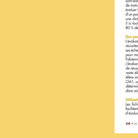
Pr
Les détails complets de la passation et
CE/CM, C. Lequette
Mais il est à retenir que les auteurs cons
5% en grande difficulté. A l’inverse, le g
fluence de lecture suffisante pour ne pl
faudrait entraîner à la fluence de lectur
cas, cela est essenti
Le tableur permet de calculer en un i
comparer aux valeurs d'étalo
L'évaluation initiale est réalisée à partir 
est à signaler que ces évaluations sont 