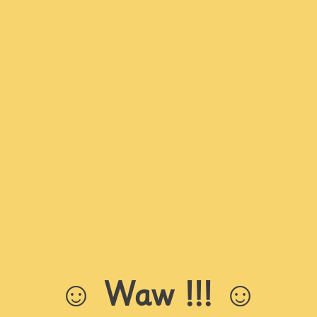
Le 2019-09-02
Lecture
3 commentaires
tomatiquement le niveau de nos élèves s
s de passation de l'évaluation. Explication
☺︎
Waw !!! ☺︎
ec vous
un tableau de suivi des progrès de fluence 