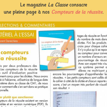
Le magazine
La Classe
consacre
ait la présentation succinte de cette habileté de lect
une pleine page à nos
Compteurs de la réussite
.
u ministre de l'Éducation
, il est précisé qu'en CP, 
e travaillée au quotidien dès le début du deuxiè
moins 50 mots à la minute en fin de CP. Il est en ef
 d'une bonne compréhension du texte. On ne doit
mais au contraire leur permettre de se renforcer mu
inue de faire l'objet d'un travail très régulier. »
s qui est encore tenue une partie sensible des élèv
er de rémédiation au sein des RASED, je crois que 
de l'accompagnement des professeurs spécialisés.