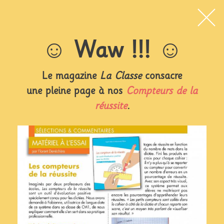
☺︎
Waw !!! ☺︎
Le magazine
La Classe
consacre
une pleine page à nos
Compteurs de la
réussite
.