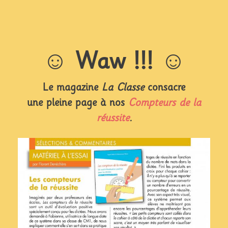
☺︎
Waw !!! ☺︎
Le magazine
La Classe
consacre
une pleine page à nos
Compteurs de la
Analyser le geste scripteur de
réussite
.
l’élève sur iPad
Commentaires
1.
jeux en ligne de casino
Le 2026-05-05