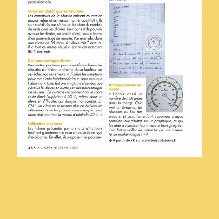
J'étais sceptique sur ta
position sur les licences
chypriotes.
Après research perso, t'as
complètement raison.
Ajouter un commentaire