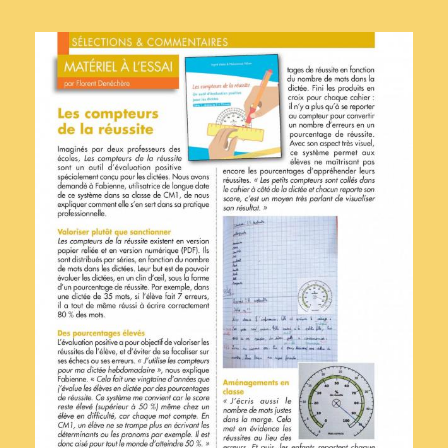
Ces chansons qui
font l'histoire,
partie 1
Histoire
Il y a deux ans, j'avais
découvert le formidable
travail de Bertrand
Dicale réalisé pour
France Info et relayé par
Éduscol, intitulé
Ces
chansons qui font
l'histoire
. J'avais intégré