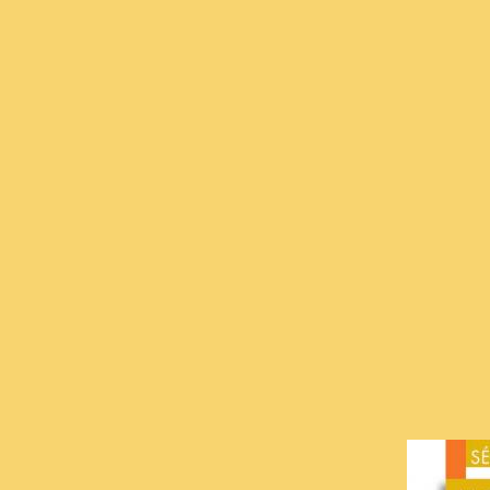
17
Août
Des dictées au
quotidien en CE1-CE2,
année 2