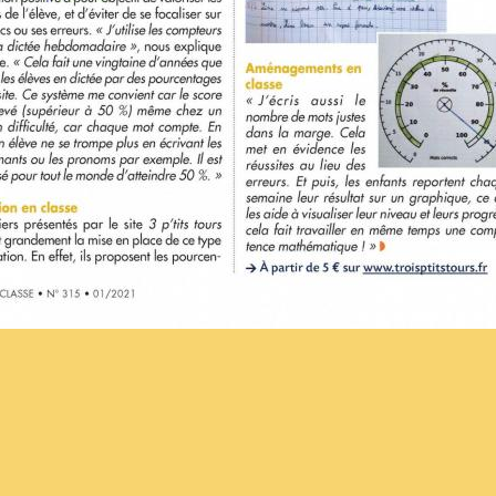
 pour vos
Un visuel pour évit
 page
d'encoller là où il ne fa
pas
iture
Numérique éducatif
es pour mettre
ments avec le
S'il y a un truc qui fait hur
ort, pour un
un instit', c'est quand un él
 pro.
colle TOUTE la feuille,
compris la partie qui éta