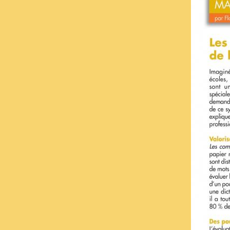
Entre deux couchers de soleil, je
continue le travail et je suis
heureuse de vous partager
l'année 2 des dictées (presque)
au quotidien.
Comme pour l'année 1, ces
dictées suivent la progression de
Picot que ce soit en étude de la
langue ou en phonologie.