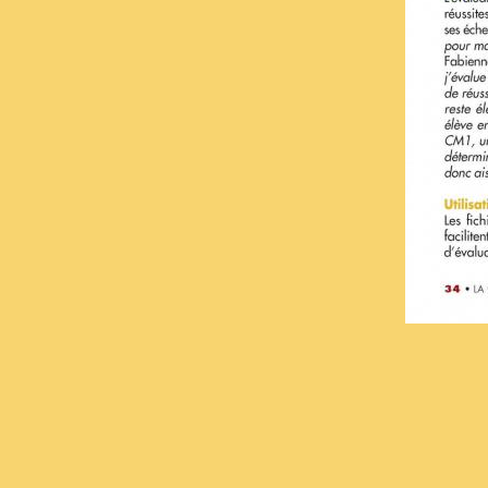
Des réglures
mises en
Écr
J'ai créé ces lign
en page mes docu
maximum de conf
rendu très