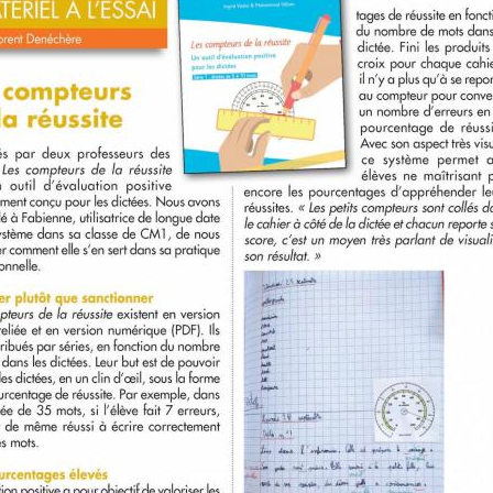
Écriture
Lorsqu'o
Pour étoffer le repertoire
faire le m
graphique de nos jeunes élèves,
eu l'occ
découvrez ce jeu des symboles
énorméme
graphiques pour lequel on
pour régal
pourra utiliser par exemple les
a un q
règles du célèbre Dooble.
particu
fonctionne
26
Janv.
26