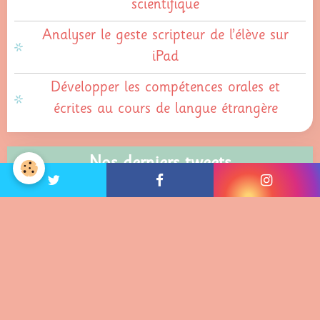
scientifique
Analyser le geste scripteur de l’élève sur
iPad
Développer les compétences orales et
écrites au cours de langue étrangère
Nos derniers tweets
Nos derniers posts Facebook
Nos dernières photos sur Instagram