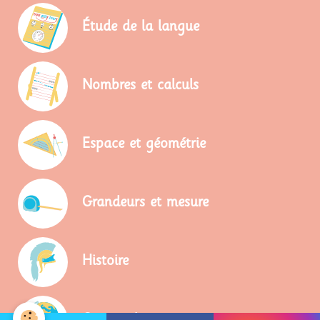
Nous vous proposons ici
de télécharger les
Étude de la langue
pictogrammes associés
pour les insérer dans la
Nombres et calculs
mise en page de vos
évals.
Espace et géométrie
Grandeurs et mesure
Histoire