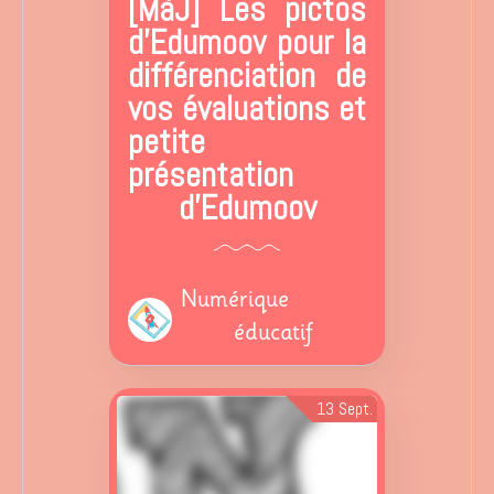
[MàJ] Les pictos
d'Edumoov pour la
différenciation de
vos évaluations et
petite
présentation
d'Edumoov
Numérique
éducatif
Edumoov a mis à jour
13
Sept.
les compensations
disponibles dans ses
livrets numériques. Vous