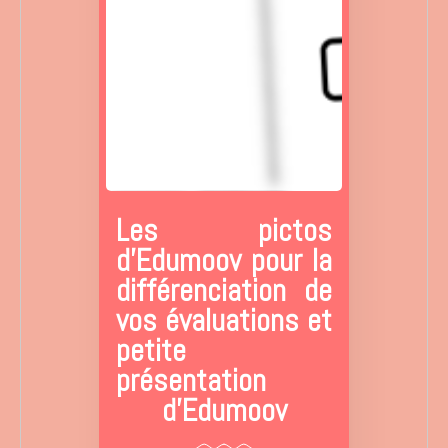
Les pictos
d'Edumoov pour la
différenciation de
vos évaluations et
petite
présentation
d'Edumoov