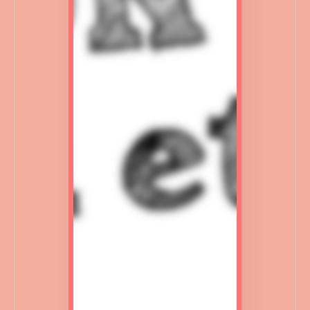
trouverez ici les 16
pictogrammes à
télécharger.